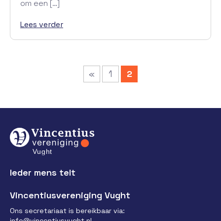
om een […]
Lees verder
«
1
2
Ieder mens telt
Vincentiusvereniging Vught
Ons secretariaat is bereikbaar via:
info@vincentiusvught.nl