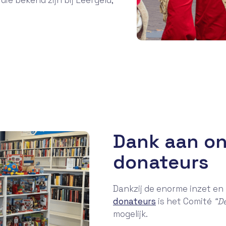
die bekend zijn bij Leergeld,
Dank aan onz
donateurs
Dankzij de enorme inzet e
donateurs
is het Comité
“De
mogelijk.