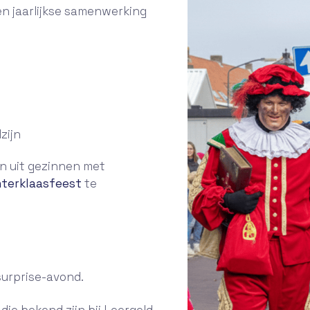
een jaarlijkse samenwerking
zijn
en uit gezinnen met
nterklaasfeest
te
surprise-avond.