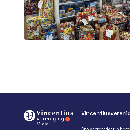
Vincentiusvereni
Ons secretariaat is berei