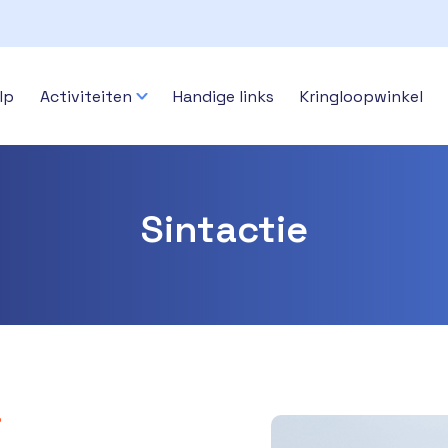
lp
Activiteiten
Handige links
Kringloopwinkel
Sintactie
”