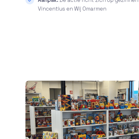
Aanpak:
De actie richt zich op gezinnen 
Vincentius en Wij Omarmen