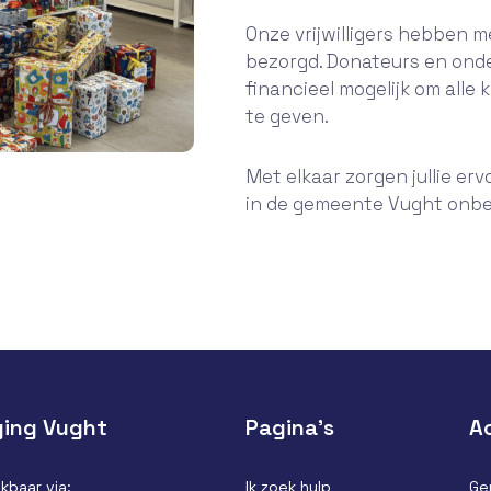
Onze vrijwilligers hebben m
bezorgd. Donateurs en ond
financieel mogelijk om all
te geven.
Met elkaar zorgen jullie er
in de gemeente Vught onbe
ging Vught
Pagina’s
Ac
kbaar via:
Ik zoek hulp
Ge