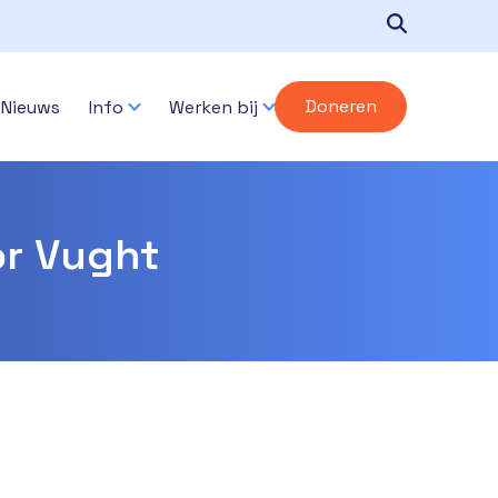
Doneren
Nieuws
Info
Werken bij
or Vught