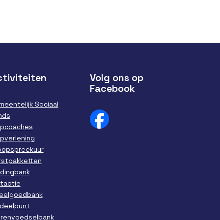
tiviteiten
Volg ons op
Facebook
meentelijk Sociaal
nds
lpcoaches
lpverlening
loopspreekuur
rstpakketten
edingbank
ntactie
eelgoedbank
tdeelpunt
erenvoedselbank