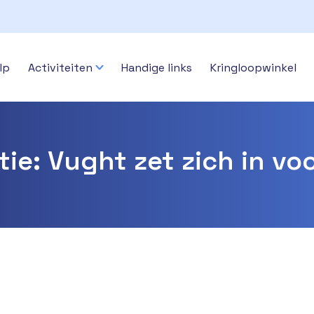
lp
Activiteiten
Handige links
Kringloopwinkel
tie: Vught zet zich in vo