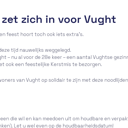
 zet zich in voor Vught
een feest hoort toch ook iets extra’s.
n deze tijd nauwelijks weggelegd.
t – nu al voor de 28e keer – een aantal Vughtse gezinne
t ook een feestelijke Kerstmis te bezorgen.
woners van Vught op solidair te zijn met deze noodlij
reen die wil en kan meedoen uit om houdbare en verpakt
anken). Let u wel even op de houdbaarheidsdatum!