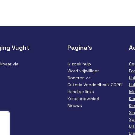
ging Vught
Pagina’s
Ac
kbaar via:
Ik zoek hulp
Ge
Word vrijwilliger
Fo
Doneren >>
Hu
Criteria Voedselbank 2026
Hu
Handige links
In
Kringloopwinkel
Ke
Nieuws
Kl
Si
Sp
Ui
Di