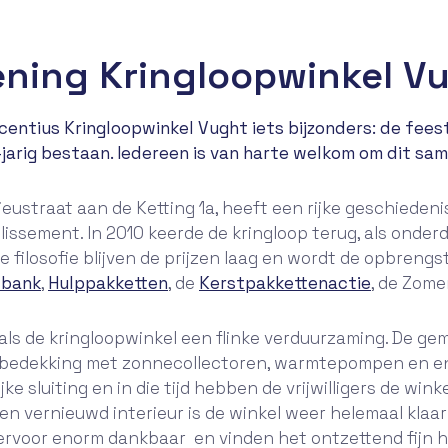
ening Kringloopwinkel Vu
ncentius Kringloopwinkel Vught iets bijzonders: de fees
jarig bestaan. Iedereen is van harte welkom om dit sam
ieustraat aan de Ketting 1a, heeft een rijke geschiedeni
lissement. In 2010 keerde de kringloop terug, als onder
deze filosofie blijven de prijzen laag en wordt de opbren
lbank
,
Hulppakketten
, de
Kerstpakkettenactie
, de Zome
als de kringloopwinkel een flinke verduurzaming. De g
bedekking met zonnecollectoren, warmtepompen en ener
jke sluiting en in die tijd hebben de vrijwilligers de w
 een vernieuwd interieur is de winkel weer helemaal klaar
iervoor enorm dankbaar en vinden het ontzettend fijn hoe