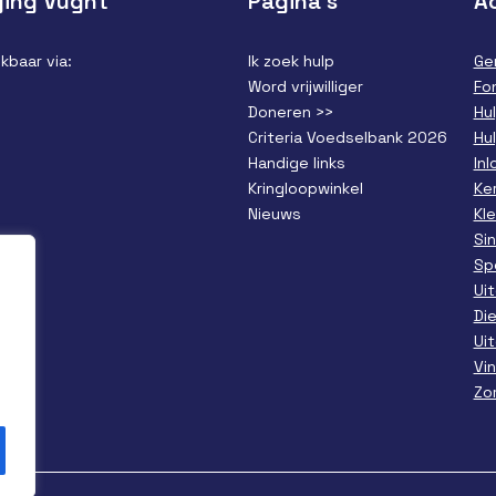
ging Vught
Pagina’s
Ac
kbaar via:
Ik zoek hulp
Ge
Word vrijwilliger
Fo
Doneren >>
Hu
Criteria Voedselbank 2026
Hu
Handige links
In
Kringloopwinkel
Ke
Nieuws
Kl
Si
Sp
Ui
Di
Ui
Vi
Zo