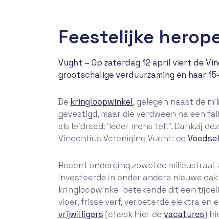
Feestelijke herop
Vught – Op zaterdag 12 april viert de Vi
grootschalige verduurzaming én haar 15-
De
kringloopwinkel
, gelegen naast de mil
gevestigd, maar die verdween na een fail
als leidraad: ‘Ieder mens telt’. Dankzij 
Vincentius Vereniging Vught: de
Voedse
Recent onderging zowel de milieustraat 
investeerde in onder andere nieuwe dak
kringloopwinkel betekende dit een tijdeli
vloer, frisse verf, verbeterde elektra en
vrijwilligers
(check hier de
vacatures
) h