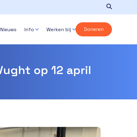
Doneren
Nieuws
Info
Werken bij
ught op 12 april