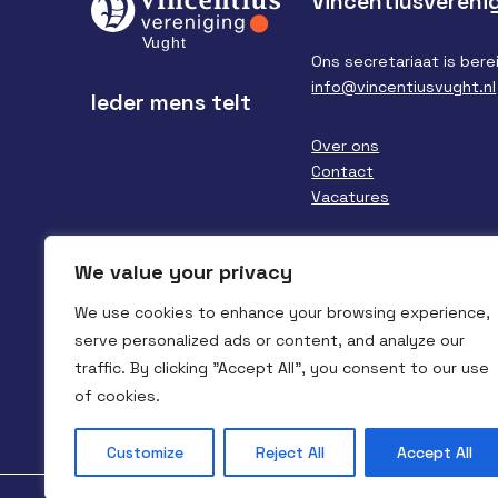
Vincentiusvereni
Ons secretariaat is berei
info@vincentiusvught.nl
Ieder mens telt
Over ons
Contact
Vacatures
Financieel verslag/ANBI
We value your privacy
We use cookies to enhance your browsing experience,
serve personalized ads or content, and analyze our
traffic. By clicking "Accept All", you consent to our use
of cookies.
Customize
Reject All
Accept All