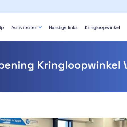
lp
Activiteiten
Handige links
Kringloopwinkel
opening Kringloopwinkel V