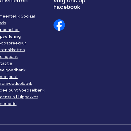
tiviteiten
Volg ons op
Facebook
meentelijk Sociaal
nds
lpcoaches
lpverlening
loopspreekuur
rstpakketten
edingbank
ntactie
eelgoedbank
tdeelpunt
erenvoedselbank
tdeelpunt Voedselbank
ncentius Hulppakket
meractie