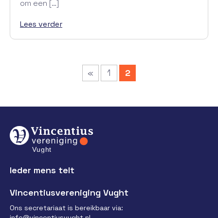
om een […]
Lees verder
«
1
2
Ieder mens telt
Vincentiusvereniging Vught
Ons secretariaat is bereikbaar via:
info@vincentiusvught.nl